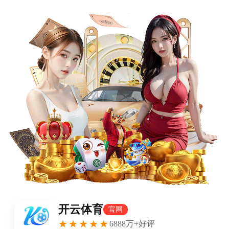
首页
nba
文章详情
开云体育-罗体：尤文与卡卢卢在续
约金额上有轻微分歧，曼联和热刺
在关注他
xiaoqiao
nba
2026-06-04
388 次阅读
6月2日讯 据《罗马体育报》报道称，尤文与卡卢卢在
续约金额上有轻微分歧，曼联和热刺在关注他。
尤文坚信卡卢卢配得上提高薪资并延长合同，同时也是
为了安抚情绪，以防在球队无缘下赛季欧冠的情况下出
现潜在的隐患。尽管卡卢卢的合同将持续到2029年6月