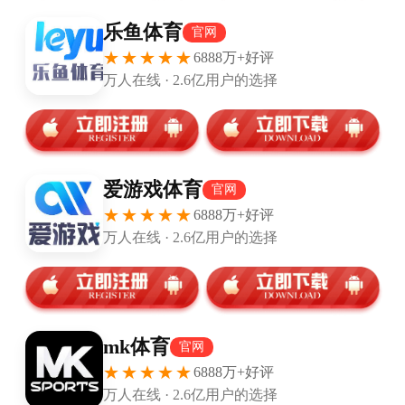
爱奇艺体育免费直播
频：日本球员不接受采
2026年UTMB澳大利亚
访，只和说日语粉丝交
5月14日至17日，全球规模第
来源：Weibo来源：Weibo...
超级越野赛
谈
二大的越野跑赛事，也是...
2026-06-06
15086
2026-06-06
15073
KaiyunAPP-合同到期！
詹姆斯因伤或缺席对垒
浙江男篮顶薪后卫或提
开拓者 湖人要遭遇五连
前选择退役，季后赛场
败？
95-108，91-95，浙江男篮四
体坛周报全媒体记者 季孟年
均仅2分3板
分之一决赛系列赛...
北京时间明天，湖人将会在...
2026-06-06
15075
2026-06-06
15209