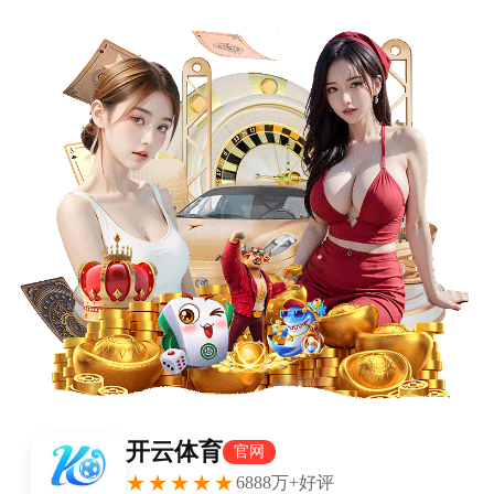
首页
意甲
文章详情
开云入口-缺他不行！费利佩伤缺，
成都蓉城“助攻王”陷球荒，近6轮0
球|韦林顿|联赛|中超联赛|联赛冠军|
成都蓉城足球俱乐部_新浪体育_新
浪新闻
xiaoqiao
意甲
2026-06-04
103 次阅读
中超联赛半程结束，成都蓉城顺利夺得半程冠军，成都
蓉城目前领先排在第2名的重庆铜梁龙13分，拿下本赛
季的联赛冠军已经没有多少悬念。不过让成都球迷略感
美中不足的是，联赛上半程成都蓉城遭遇两场失利，让
球迷们盼望的以不败战绩夺冠的美梦破碎。如果要探究